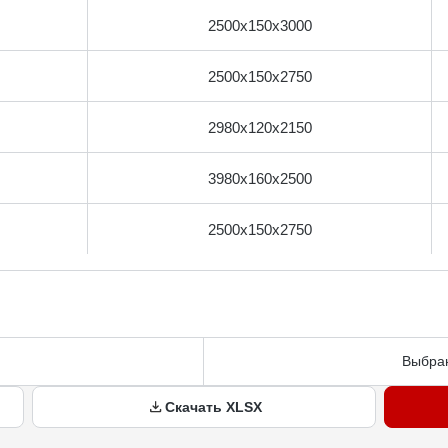
2500x150x3000
2500x150x2750
2980x120x2150
3980x160x2500
2500x150x2750
Выбран
Скачать XLSX