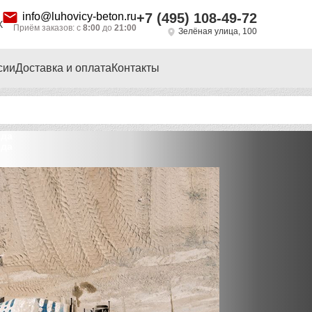
info@luhovicy-beton.ru
+7 (495) 108-49-72
Х
Приём заказов: с
8:00
до
21:00
Зелёная улица, 100
сии
Доставка и оплата
Контакты
ода
ода