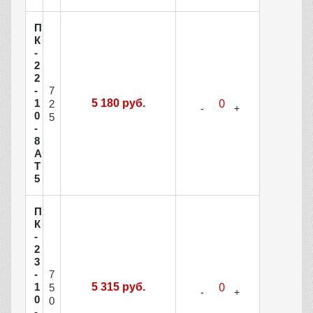
П
К
-
2
2
7
-
1
5 180 руб.
2
0
5
-
8
А
Т
5
П
К
-
2
3
7
-
1
5 315 руб.
5
0
0
-