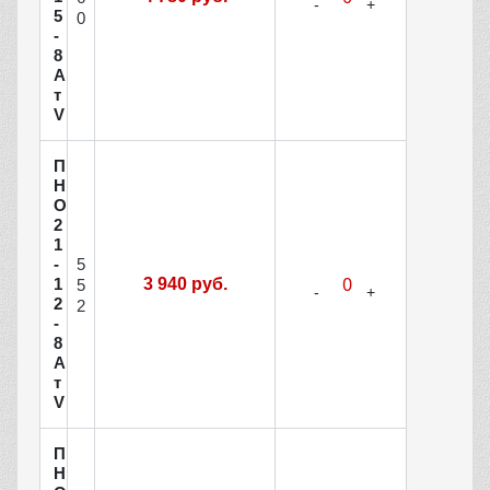
5
0
-
8
А
т
V
П
Н
О
2
1
5
-
1
3 940 руб.
5
2
2
-
8
А
т
V
П
Н