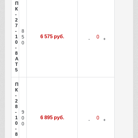
П
К
-
2
7
8
-
1
6 575 руб.
5
0
0
-
8
А
Т
5
П
К
-
2
8
9
-
1
6 895 руб.
0
0
0
-
8