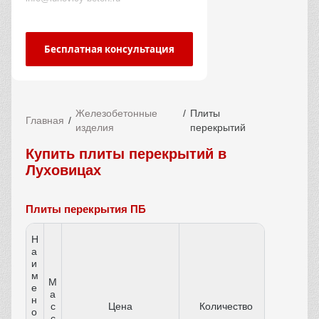
Бесплатная консультация
Железобетонные
Плиты
Главная
изделия
перекрытий
Купить плиты перекрытий в
Луховицах
Плиты перекрытия ПБ
Н
а
и
м
М
е
а
н
с
Цена
Количество
о
с