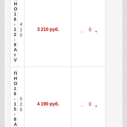
Н
О
1
6
4
-
1
3 210 руб.
1
2
0
-
8
А
т
V
П
Н
О
1
6
5
-
1
4 190 руб.
2
5
5
-
8
А