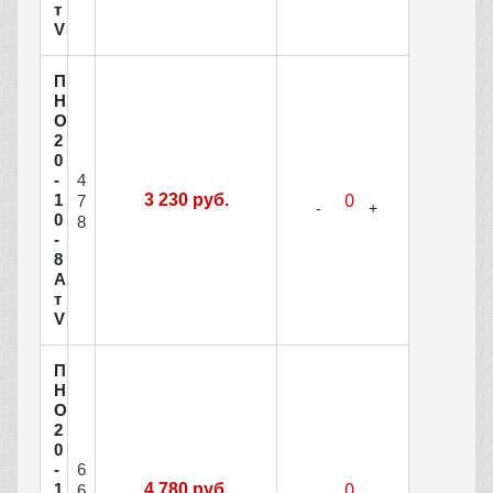
т
V
П
Н
О
2
0
4
-
1
3 230 руб.
7
0
8
-
8
А
т
V
П
Н
О
2
0
6
-
1
4 780 руб.
6