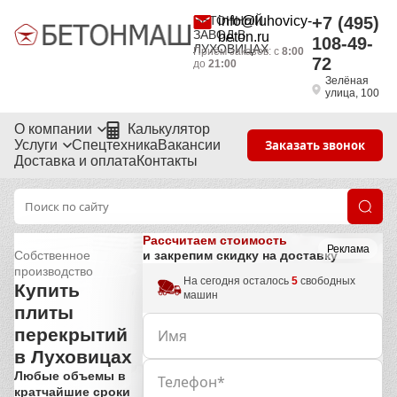
БЕТОННЫЙ
info@luhovicy-
+7 (495)
ЗАВОД В
beton.ru
108-49-
ЛУХОВИЦАХ
Приём заказов: с
8:00
72
до
21:00
Зелёная
улица, 100
О компании
Калькулятор
Услуги
Спецтехника
Вакансии
Заказать звонок
Доставка и оплата
Контакты
Рассчитаем стоимость
Реклама
Собственное
и закрепим скидку на доставку
производство
На сегодня осталось
5
свободных
Купить
машин
плиты
перекрытий
в Луховицах
Любые объемы в
кратчайшие сроки