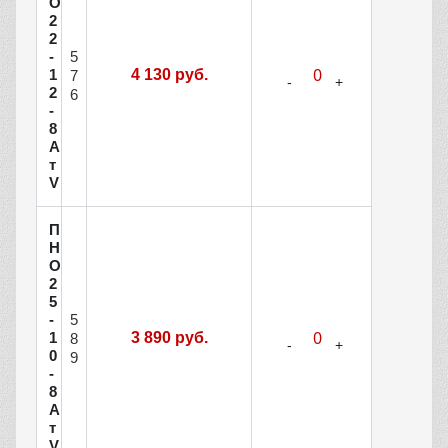
О
2
2
5
-
1
4 130 руб.
7
2
6
-
8
А
т
V
П
Н
О
2
5
5
-
1
3 890 руб.
8
0
9
-
8
А
т
V