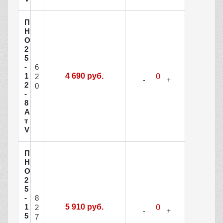
П
Н
О
2
5
6
-
1
4 690 руб.
2
2
0
-
8
А
т
V
П
Н
О
2
5
8
-
1
5 910 руб.
2
5
7