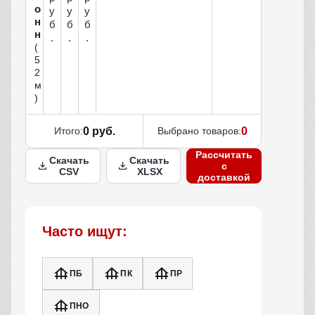
о
у
у
у
н
б
б
б
н
.
.
.
(
5
2
м
)
Итого:
0 руб.
Выбрано товаров:
0
Рассчитать
Скачать
Скачать
с
CSV
XLSX
доставкой
Часто ищут:
ПБ
ПК
ПР
ПНО