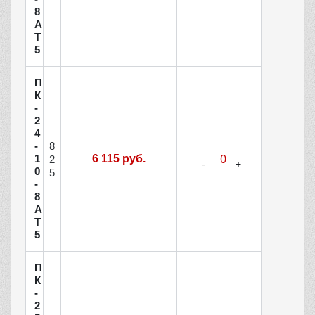
8
А
Т
5
П
К
-
2
4
8
-
1
6 115 руб.
2
0
5
-
8
А
Т
5
П
К
-
2