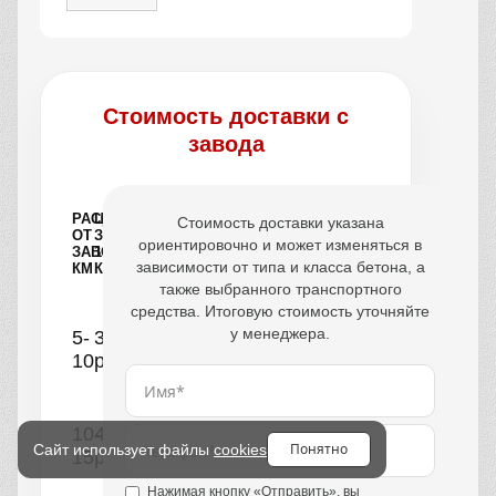
Стоимость доставки с
завода
РАССТОЯНИЕ
ЦЕНА
Стоимость доставки указана
ОТ
ЗА
ориентировочно и может изменяться в
ЗАВОДА,
1
зависимости от типа и класса бетона, а
КМ
КУБ
также выбранного транспортного
средства. Итоговую стоимость уточняйте
у менеджера.
5-
390
10
руб.
10-
440
Понятно
Сайт использует файлы
cookies
15
руб.
Нажимая кнопку «Отправить», вы