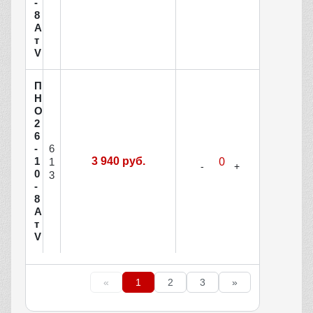
-
8
А
т
V
П
Н
О
2
6
6
-
1
3 940 руб.
1
0
3
-
8
А
т
V
«
1
2
3
»