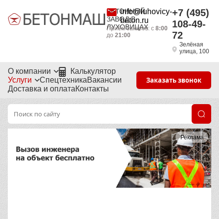
БЕТОННЫЙ
info@luhovicy-
+7 (495)
ЗАВОД В
beton.ru
108-49-
ЛУХОВИЦАХ
Приём заказов: с
8:00
72
до
21:00
Зелёная
улица, 100
О компании
Калькулятор
Услуги
Спецтехника
Вакансии
Заказать звонок
Доставка и оплата
Контакты
Реклама