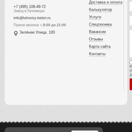
Доставка и оплата
+7 (495) 108-49-72
Калькулятор
Завод в Луховицах
Услуги
info@luhovicy-beton.ru
Спецтехника
Прием звонков: с
8:00 до 21:00
Вакансии
Зелёная Улица, 100
Отзывы
Карта сайта
Контакты
п
у
д
2011-2026
© БЕТОНМАШ