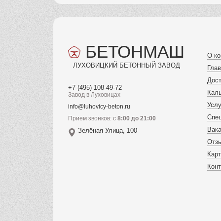
БЕТОНМАШ
О к
ЛУХОВИЦКИЙ БЕТОННЫЙ ЗАВОД
Гла
Дост
+7 (495) 108-49-72
Кал
Завод в Луховицах
Услу
info@luhovicy-beton.ru
Спе
Прием звонков: с
8:00 до 21:00
Вак
Зелёная Улица, 100
Отз
Карт
Кон