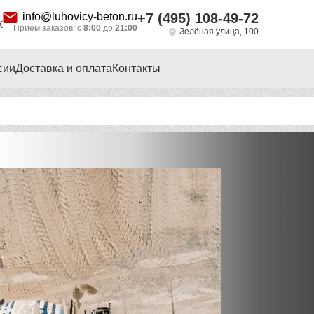
info@luhovicy-beton.ru
+7 (495) 108-49-72
Х
Приём заказов: с
8:00
до
21:00
Зелёная улица, 100
сии
Доставка и оплата
Контакты