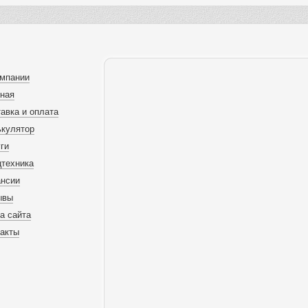
омпании
вная
авка и оплата
ькулятор
ги
цтехника
ансии
ывы
а сайта
такты