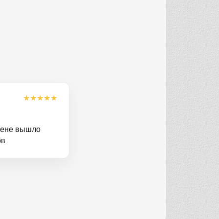
★
★
★
★
★
 цене вышло
ов