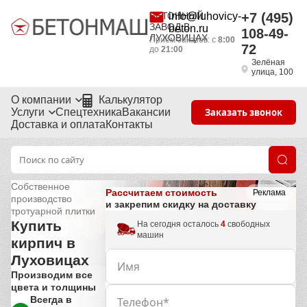
БЕТОННЫЙ
info@luhovicy-
+7 (495)
ЗАВОД В
beton.ru
108-49-
ЛУХОВИЦАХ
Приём заказов: с
8:00
72
до
21:00
Зелёная
улица, 100
О компании
Калькулятор
Услуги
Спецтехника
Вакансии
Заказать звонок
Доставка и оплата
Контакты
Собственное
Рассчитаем стоимость
Реклама
производство
и закрепим скидку на доставку
тротуарной плитки
Купить
На сегодня осталось
4
свободных
машин
кирпич в
Луховицах
Производим все
цвета и толщины
Всегда в