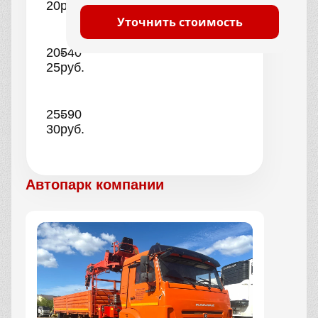
20
руб.
Уточнить стоимость
20-
540
25
руб.
25-
590
30
руб.
Автопарк компании