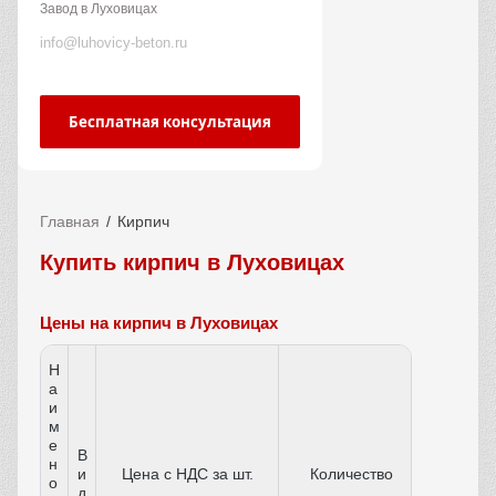
Завод в Луховицах
info@luhovicy-beton.ru
Бесплатная консультация
Главная
Кирпич
Купить кирпич в Луховицах
Цены на кирпич в Луховицах
Н
а
и
м
е
В
н
и
Цена с НДС за шт.
Количество
о
д