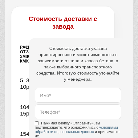
Стоимость доставки с
завода
РАССТОЯНИЕ
ЦЕНА
Стоимость доставки указана
ОТ
ЗА
ориентировочно и может изменяться в
ЗАВОДА,
1
зависимости от типа и класса бетона, а
КМ
КУБ
также выбранного транспортного
средства. Итоговую стоимость уточняйте
у менеджера.
5-
390
10
руб.
10-
440
15
руб.
Нажимая кнопку «Отправить», вы
подтверждаете, что ознакомились с
условиями
обработки персональных данных
и принимаете
15-
490
их.