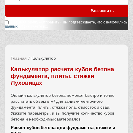
Рассчитать
Нажимая кнопку «Отправить», вы подтверждаете, что ознакомились с
у
данных
и принимаете их.
Главная
Калькулятор
Калькулятор расчета кубов бетона
фундамента, плиты, стяжки
Луховицах
Онлайн калькулятор бетона поможет быстро и точно
рассчитать объём в м³ для заливки ленточного
фундамента, плиты, стяжки пола, отмосток и свай.
Укажите параметры, и вы получите количество кубов
бетона и необходимых материалов.
Расчёт кубов бетона для фундамента, стяжки и
пола