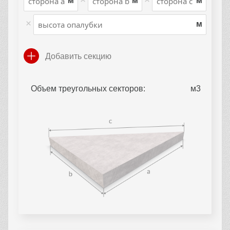
м
м
м
×
м
Добавить секцию
Объем треугольных секторов: