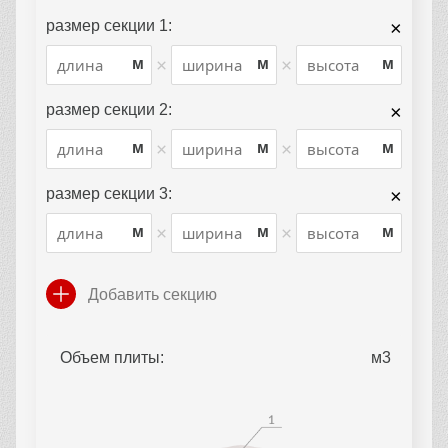
размер секции 1:
×
×
×
м
м
м
размер секции 2:
×
×
×
м
м
м
размер секции 3:
×
×
×
м
м
м
Добавить секцию
Объем плиты: